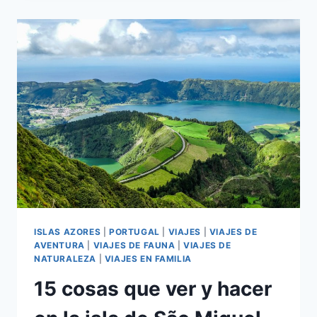
ISLAS AZORES
|
PORTUGAL
|
VIAJES
|
VIAJES DE
AVENTURA
|
VIAJES DE FAUNA
|
VIAJES DE
NATURALEZA
|
VIAJES EN FAMILIA
15 cosas que ver y hacer